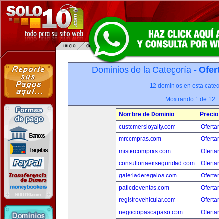
Dominios de la Categoría -
Ofer
12 dominios en esta categ
Mostrando 1 de 12
Nombre de Dominio
Precio
customersloyalty.com
Oferta
mrcompras.com
Oferta
mistercompras.com
Oferta
consultoriaenseguridad.com
Oferta
galeriaderegalos.com
Oferta
patiodeventas.com
Oferta
registrovehicular.com
Oferta
negociopasoapaso.com
Oferta