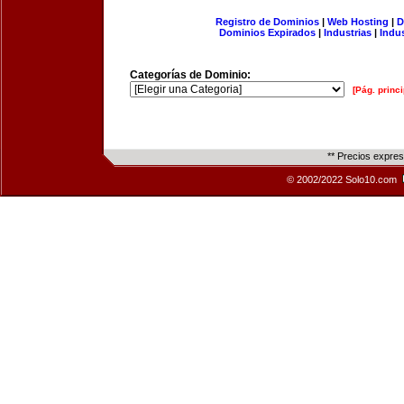
Registro de Dominios
|
Web Hosting
|
D
Dominios Expirados
|
Industrias
|
Indu
Categorías de Dominio:
[Pág. princi
** Precios expre
© 2002/2022 Solo10.com