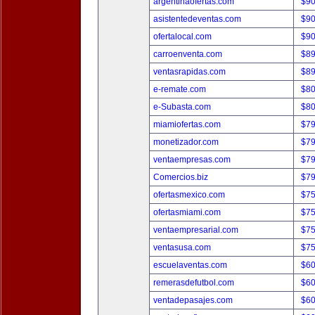
argentinaofertas.com
$9
asistentedeventas.com
$9
ofertalocal.com
$9
carroenventa.com
$8
ventasrapidas.com
$8
e-remate.com
$8
e-Subasta.com
$8
miamiofertas.com
$7
monetizador.com
$7
ventaempresas.com
$7
Comercios.biz
$7
ofertasmexico.com
$7
ofertasmiami.com
$7
ventaempresarial.com
$7
ventasusa.com
$7
escuelaventas.com
$6
remerasdefutbol.com
$6
ventadepasajes.com
$6