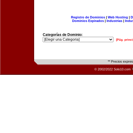
Registro de Dominios
|
Web Hosting
|
D
Dominios Expirados
|
Industrias
|
Indu
Categorías de Dominio:
[Pág. princi
** Precios expre
© 2002/2022 Solo10.com