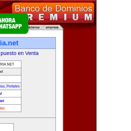
ia.net
 puesto en Venta
RIA.NET
et
ias
,
Portales
a!
net
tas