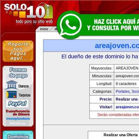
areajoven.c
El dueño de este dominio lo ha
Mayusculas:
AREAJOVEN
Minusculas:
areajoven.co
Longitud:
9 caracteres
Categorias:
Portales
,
Soc
Precio:
Realizar una 
Visitar!
areajoven.c
Serán consideradas ofer
Realizar una Oferta