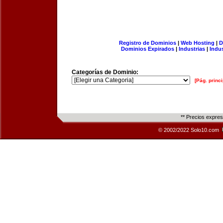
Registro de Dominios
|
Web Hosting
|
D
Dominios Expirados
|
Industrias
|
Indu
Categorías de Dominio:
[Pág. princi
** Precios expre
© 2002/2022 Solo10.com