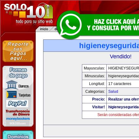
higieneysegurid
Vendido!
Mayusculas:
HIGIENEYSEGUR
Minusculas:
higieneysegurida
Longitud:
17 caracteres
Categorias:
Salud
Precio:
Realizar una ofer
Visitar!
higieneysegurid
Serán consideradas ofer