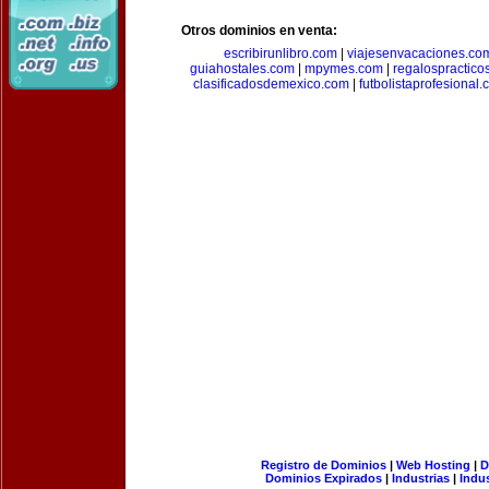
Otros dominios en venta:
escribirunlibro.com
|
viajesenvacaciones.co
guiahostales.com
|
mpymes.com
|
regalospractico
clasificadosdemexico.com
|
futbolistaprofesional
Registro de Dominios
|
Web Hosting
|
D
Dominios Expirados
|
Industrias
|
Indu