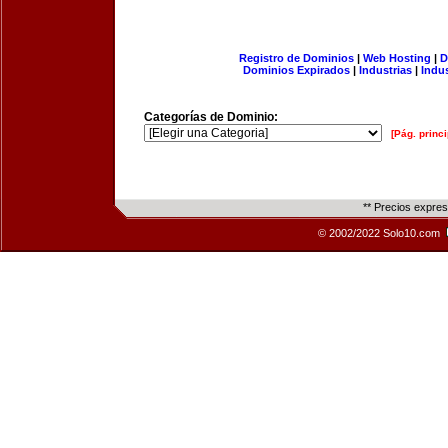
Registro de Dominios
|
Web Hosting
|
D
Dominios Expirados
|
Industrias
|
Indu
Categorías de Dominio:
[Pág. princi
** Precios expre
© 2002/2022 Solo10.com