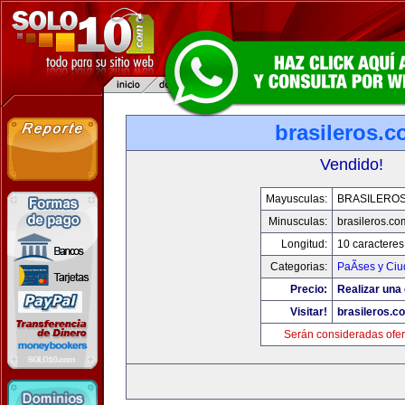
brasileros.
Vendido!
Mayusculas:
BRASILERO
Minusculas:
brasileros.co
Longitud:
10 caracteres
Categorias:
PaÃ­ses y Ci
Precio:
Realizar una 
Visitar!
brasileros.c
Serán consideradas ofer