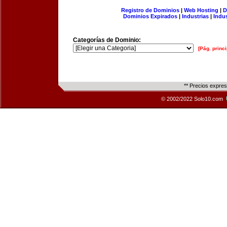
Registro de Dominios
|
Web Hosting
|
D
Dominios Expirados
|
Industrias
|
Indu
Categorías de Dominio:
[Pág. princi
** Precios expre
© 2002/2022 Solo10.com