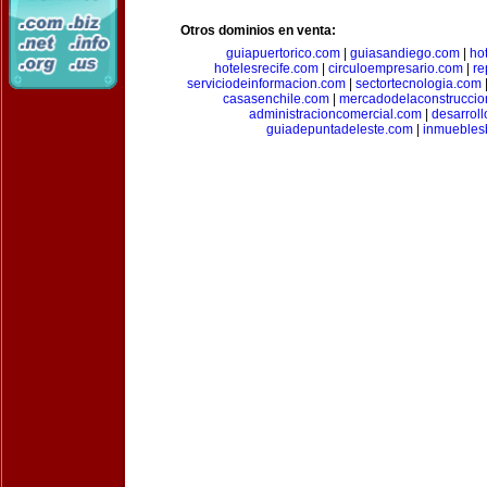
Otros dominios en venta:
guiapuertorico.com
|
guiasandiego.com
|
ho
hotelesrecife.com
|
circuloempresario.com
|
re
serviciodeinformacion.com
|
sectortecnologia.com
casasenchile.com
|
mercadodelaconstruccio
administracioncomercial.com
|
desarrol
guiadepuntadeleste.com
|
inmuebles