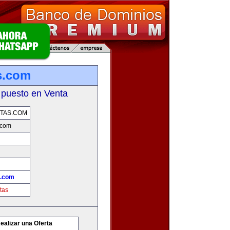
s.com
 puesto en Venta
TAS.COM
.com
s.com
tas
ealizar una Oferta