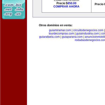
COMPRAR AHORA
Precio $
850.00
Precio 
COMPRAR AHORA
Otros dominios en venta:
guiamiramar.com
|
circuitodenegocios.com
tourdecompras.com
|
guiaindustria.com
|
co
guiarafaela.com
|
guiaparana.com
|
anuncioinmobil
rodadasdenegocios.co