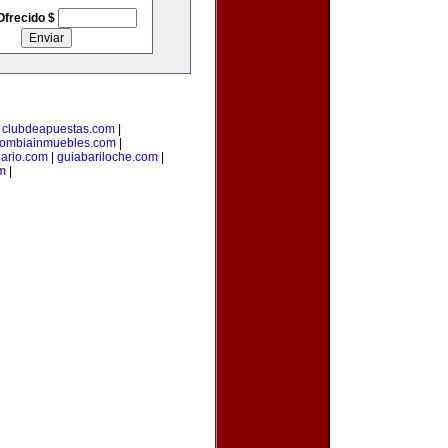
Ofrecido $
|
clubdeapuestas.com
|
lombiainmuebles.com
|
iario.com
|
guiabariloche.com
|
m
|