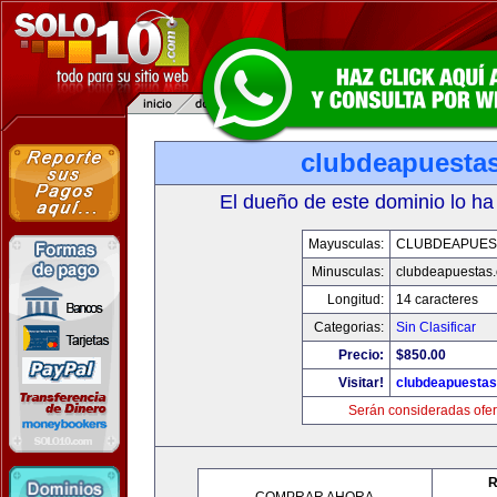
clubdeapuesta
El dueño de este dominio lo ha
Mayusculas:
CLUBDEAPUES
Minusculas:
clubdeapuestas
Longitud:
14 caracteres
Categorias:
Sin Clasificar
Precio:
$850.00
Visitar!
clubdeapuesta
Serán consideradas ofer
R